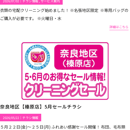
2026/07/02
｜
チラシ情報
サービス案内
衣類の宅配クリーニング始めました！ ※名張地区限定 ※専用バッグの
ご購入が必要です。 ※火曜日・水
詳細はこちら
奈良地区【榛原店】5月セールチラシ
2026/05/22
｜
チラシ情報
５月２２日(金)～２５日(月) ふれあい感謝セール開催！ 布団、毛布類